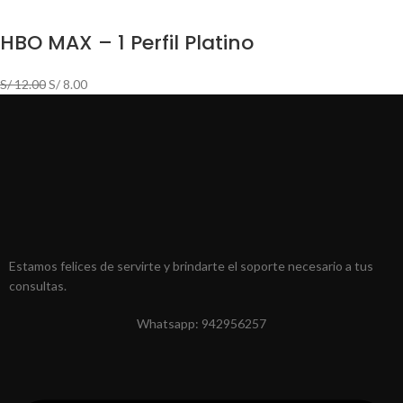
HBO MAX – 1 Perfil Platino
S/
12.00
S/
8.00
Estamos felices de servirte y brindarte el soporte necesario a tus
consultas.
Whatsapp: 942956257