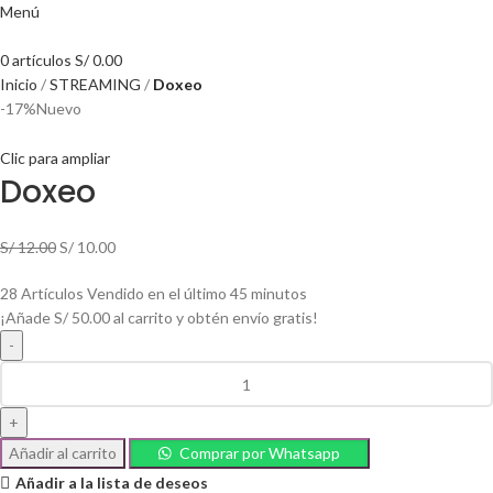
Menú
0
artículos
S/
0.00
Inicio
STREAMING
Doxeo
-17%
Nuevo
Clic para ampliar
Doxeo
S/
12.00
S/
10.00
28
Artículos Vendido en el último 45 minutos
¡Añade
S/
50.00
al carrito y obtén envío gratis!
Añadir al carrito
Comprar por Whatsapp
Añadir a la lista de deseos