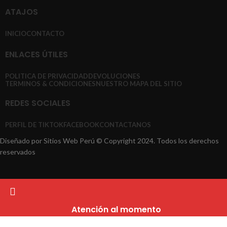
ATAJOS
INICIO
CONTACTO
ENLACES ÚTILES
POLITICA DE PRIVACIDAD
DEVOLUCIONES
TERMINOS & CONDICIONES
NUESTRO MAPA DEL SITIO
REDES SOCIALES
PERFIL DE TIKTOK
FACEBOOK
CONTACTANOS
Diseñado por Sitios Web Perú © Copyright 2024. Todos los derechos
reservados
Atención al momento